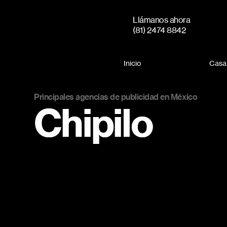
Llámanos ahora
(81) 2474 8842
Inicio
Casa
Principales agencias de publicidad en México
Chipilo
Chipilo