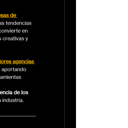
sas de 
as tendencias 
convierte en 
 creativas y 
ores agencias 
, aportando 
ramientas 
encia de los 
 industria.