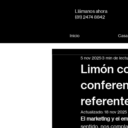
Llámanos ahora
(81) 2474 8842
Inicio
Casa
5 nov 2025
3 min de lect
Limón co
confere
referent
Actualizado:
18 nov 2025
El marketing y el em
sentido, nos compla