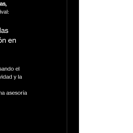
as, 
ival:
las 
ón en 
sando el 
idad y la 
na asesoría 