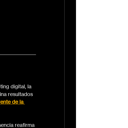
ng digital, la 
ina resultados 
rente de la 
sencia reafirma 