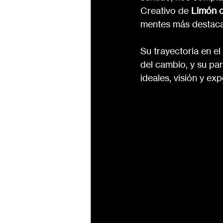
Creativo de 
Limón c
mentes más destacad
Su trayectoria en el
del cambio, y su pa
ideales, visión y e