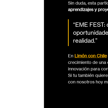
Sin duda, esta part
aprendizajes y pro
“EME FEST: do
oportunidade
realidad.”
En 
Limón con Chile
crecimiento de una c
innovación para cons
Si tu también quier
con nosotros hoy m