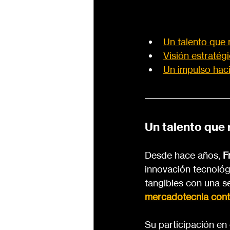
Un talento que 
Visión estratég
Un impulso haci
Un talento que
Desde hace años, 
F
innovación tecnológ
tangibles con una se
mercadotecnia con
Su participación en 