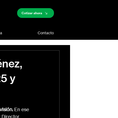
Cotizar ahora
sa
Contacto
énez,
5 y
visión.
 En ese 
 Director 