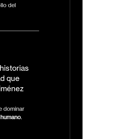
lo del 
historias 
ad que 
Jiménez
de dominar 
do humano
.